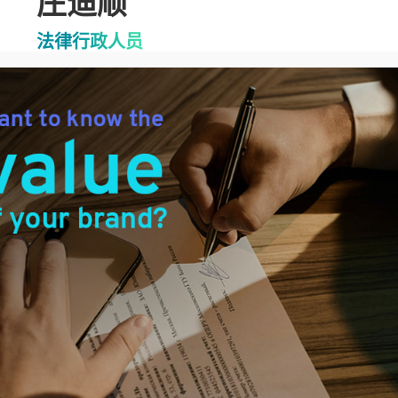
庄迪顺
法律行政人员
庄迪顺先生持有英国伦敦大学的法学学士（荣誉）学位。
行政事务，例如商标检索，为客户商标的注册性提供建议
究法律与法规以确保行政及意见符合法律与法规，并且更
Practice Areas
商标
法律
Expertise / Job Scope